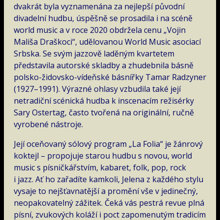
dvakrát byla vyznamenána za nejlepší původní
divadelní hudbu, úspěšně se prosadila i na scéně
world music a v roce 2020 obdržela cenu „Vojin
Mališa Draškoci“, udělovanou World Music asociací
Srbska. Se svým jazzově laděným kvartetem
představila autorské skladby a zhudebnila básně
polsko-židovsko-vídeňské básnířky Tamar Radzyner
(1927–1991). Výrazné ohlasy vzbudila také její
netradiční scénická hudba k inscenacím režisérky
Sary Ostertag, často tvořená na originální, ručně
vyrobené nástroje.
Její oceňovaný sólový program „La Folia“ je žánrový
koktejl – propojuje starou hudbu s novou, world
music s písničkářstvím, kabaret, folk, pop, rock
i jazz. Ať ho zařadíte kamkoli, Jelena z každého stylu
vysaje to nejšťavnatější a promění vše v jedinečný,
neopakovatelný zážitek. Čeká vás pestrá revue plná
písní, zvukových koláží i poct zapomenutým tradicím