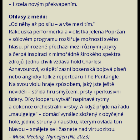
– i zcela novým překvapením.
Ohlasy z médií:
„Od něhy až po sílu – a vše mezi tím.“
Rakouská performerka a violistka Jelena Popržan
v sólovém programu rozšiřuje možnosti svého
hlasu, přirozeně přechází mezi různými jazyky
a čerpá inspiraci z mimořádně širokého spektra
zdrojů. Jednu chvíli vzdává hold Charlesi
Aznavourovi, vzápětí zazní bosenská bojová píseň
nebo anglický folk z repertoáru The Pentangle.
Na svou violu hraje způsobem, jaký jste ještě
neviděli – střídá hru smyčcem, prsty i perkusivní
údery. Díky looperu vytváří napínavé rytmy
a dokonce orchestrální vrstvy. A když přijde na řadu
„maulgeige“ – domácí vynález složený z obyčejné
hole, jediné struny a náustku, kterým ovládá tón
hlavou – smějete se i žasnete nad virtuozitou.
–
Music Meeting, Nijmegen (NL 2023)