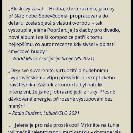
„Bleskový zásah… Hudba, která zazněla, jako by
přišla z nebe. Sebevědomá, propracovaná do
detailu, zcela spjatá s vlastní tvorbou – tak
vystoupila Jelena Popržan. Její skladby pro divadlo,
nové album i další kompozice patří k tomu
nejlepšímu, co autor recenze kdy slyšel v oblasti
smyčcové hudby.“
–
World Music Asocijacija Srbije (RS 2021)
„Díky své suverenitě, virtuozitě a hudebnímu
i vypravěčskému vtipu přesvědčila i skeptického
návštěvníka. Zážitek z koncertu byl natolik
intenzivní, že jsme jí obrazně jedli z ruky. Přesně
dávkovaná energie, přirozené vystupování bez
manýr.“
–
Radio Student, Lublaň/SLO 2021
„… Jelena je pro nás prostě cool! Mrkněte na tuhle
výjimečně talentovanou muzikantku – dostane vás