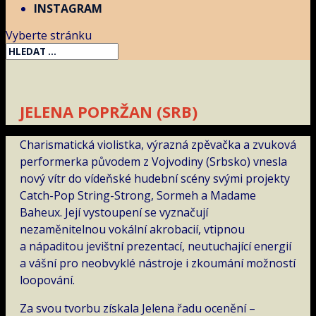
INSTAGRAM
Vyberte stránku
JELENA POPRŽAN (SRB)
Charismatická violistka, výrazná zpěvačka a zvuková
performerka původem z Vojvodiny (Srbsko) vnesla
nový vítr do vídeňské hudební scény svými projekty
Catch-Pop String-Strong, Sormeh a Madame
Baheux. Její vystoupení se vyznačují
nezaměnitelnou vokální akrobacií, vtipnou
a nápaditou jevištní prezentací, neutuchající energií
a vášní pro neobvyklé nástroje i zkoumání možností
loopování.
Za svou tvorbu získala Jelena řadu ocenění –