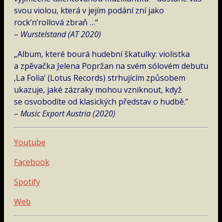
svou violou, která v jejím podání zní jako
rock’n’rollová zbraň …“
–
Wurstelstand (AT 2020)
„Album, které bourá hudební škatulky: violistka
a zpěvačka Jelena Popržan na svém sólovém debutu
,La Folia‘ (Lotus Records) strhujícím způsobem
ukazuje, jaké zázraky mohou vzniknout, když
se osvobodíte od klasických představ o hudbě.“
–
Music Export Austria (2020)
Youtube
Facebook
Spotify
Web