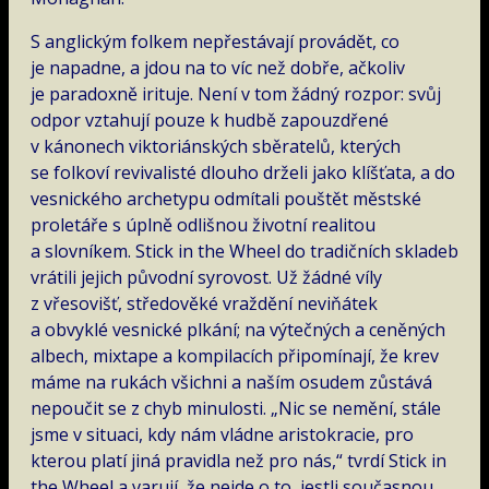
S anglickým folkem nepřestávají provádět, co
je napadne, a jdou na to víc než dobře, ačkoliv
je paradoxně irituje. Není v tom žádný rozpor: svůj
odpor vztahují pouze k hudbě zapouzdřené
v kánonech viktoriánských sběratelů, kterých
se folkoví revivalisté dlouho drželi jako klíšťata, a do
vesnického archetypu odmítali pouštět městské
proletáře s úplně odlišnou životní realitou
a slovníkem. Stick in the Wheel do tradičních skladeb
vrátili jejich původní syrovost. Už žádné víly
z vřesovišť, středověké vraždění neviňátek
a obvyklé vesnické plkání; na výtečných a ceněných
albech, mixtape a kompilacích připomínají, že krev
máme na rukách všichni a naším osudem zůstává
nepoučit se z chyb minulosti. „Nic se nemění, stále
jsme v situaci, kdy nám vládne aristokracie, pro
kterou platí jiná pravidla než pro nás,“ tvrdí Stick in
the Wheel a varují, že nejde o to, jestli současnou