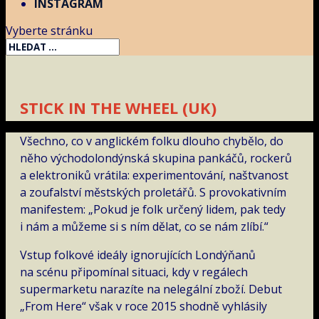
INSTAGRAM
Vyberte stránku
STICK IN THE WHEEL (UK)
Všechno, co v anglickém folku dlouho chybělo, do
něho východolondýnská skupina pankáčů, rockerů
a elektroniků vrátila: experimentování, naštvanost
a zoufalství městských proletářů. S provokativním
manifestem: „Pokud je folk určený lidem, pak tedy
i nám a můžeme si s ním dělat, co se nám zlíbí.“
Vstup folkové ideály ignorujících Londýňanů
na scénu připomínal situaci, kdy v regálech
supermarketu narazíte na nelegální zboží. Debut
„From Here“ však v roce 2015 shodně vyhlásily