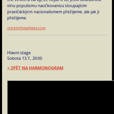
vlnu populismu naočkovanou stoupajícím
pravičáckýcm nacionalismem přežijeme, ale jak ji
přežijeme.
stickinthewheel.com
Hlavní stage
Sobota 13.7., 20:00
< ZPĚT NA HARMONOGRAM