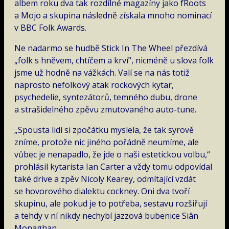
albem roku dva tak rozdílné magazíny jako fRoots
a Mojo a skupina následně získala mnoho nominací
v BBC Folk Awards.
Ne nadarmo se hudbě Stick In The Wheel přezdívá
„folk s hněvem, chtíčem a krví“, nicméně u slova folk
jsme už hodně na vážkách. Valí se na nás totiž
naprosto nefolkový atak rockových kytar,
psychedelie, syntezátorů, temného dubu, drone
a strašidelného zpěvu zmutovaného auto-tune.
„Spousta lidí si zpočátku myslela, že tak syrově
zníme, protože nic jiného pořádně neumíme, ale
vůbec je nenapadlo, že jde o naši estetickou volbu,“
prohlásil kytarista Ian Carter a vždy tomu odpovídal
také drive a zpěv Nicoly Kearey, odmítající vzdát
se hovorového dialektu cockney. Oni dva tvoří
skupinu, ale pokud je to potřeba, sestavu rozšiřují
a tehdy v ní nikdy nechybí jazzová bubenice Siân
Monaghan.