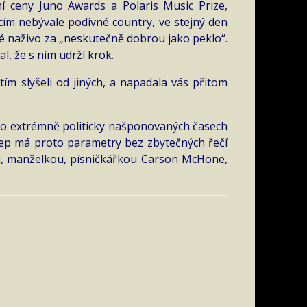
í ceny Juno Awards a Polaris Music Prize,
cím nebývale podivné country, ve stejný den
é naživo za „neskutečně dobrou jako peklo“.
l, že s ním udrží krok.
tím slyšeli od jiných, a napadala vás přitom
hto extrémně politicky našponovaných časech
eep má proto parametry bez zbytečných řečí
u, manželkou, písničkářkou Carson McHone,