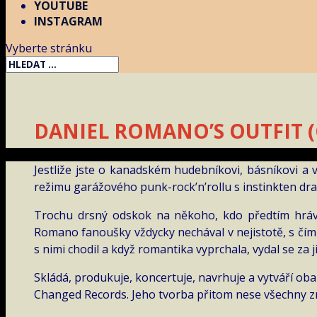
YOUTUBE
INSTAGRAM
Vyberte stránku
DANIEL ROMANO’S OUTFIT (
Jestliže jste o kanadském hudebníkovi, básníkovi a v
režimu garážového punk-rock’n’rollu s instinkten d
Trochu drsný odskok na někoho, kdo předtím hrával 
Romano fanoušky vždycky nechával v nejistotě, s čím
s nimi chodil a když romantika vyprchala, vydal se z
Skládá, produkuje, koncertuje, navrhuje a vytváří oba
Changed Records. Jeho tvorba přitom nese všechny z