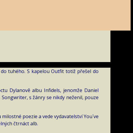
 do tuhého. S kapelou Outfit totiž přešel do
ctu Dylanově albu Infidels, jenomže Daniel
 Songwriter, s žánry se nikdy neženil, pouze
u milostné poezie a vede vydavatelství You´ve
ných čtrnáct alb.