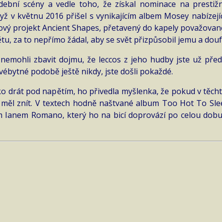
ební scény a vedle toho, že získal nominace na prestižn
yž v květnu 2016 přišel s vynikajícím albem Mosey nabízejí
ový projekt Ancient Shapes, přetavený do kapely považovan
, za to nepřímo žádal, aby se svět přizpůsobil jemu a doufa
 nemohli zbavit dojmu, že leccos z jeho hudby jste už před
vébytné podobě ještě nikdy, jste došli pokaždé.
ako drát pod napětím, ho přivedla myšlenka, že pokud v těc
o měl znít. V textech hodně naštvané album Too Hot To Sl
m Ianem Romano, který ho na bicí doprovází po celou dob