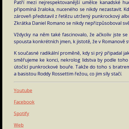
Patří mezi nejrespektovanější umělce kanadské hud
připomíná žraloka, nuceného se nikdy nezastavit. Kd
zároveň představil z řetězu utržený punkrockový alb
Zkrátka Daniel Romano se nikdy nepřizpůsoboval světu
Vždycky na něm také fascinovalo, že ačkoliv jste se
spousta konkrétních jmen, k jistotě, že v Romanově s
K současné radikální proměně, kdy si prý připadal j
směřujeme ke konci, nekrolog lidstva by podle toh
útočící punkrockové bouře. Takže do toho s bratre
a basistou Roddy Rossettim řežou, co jim síly stačí.
Youtube
Facebook
Spotify
Web