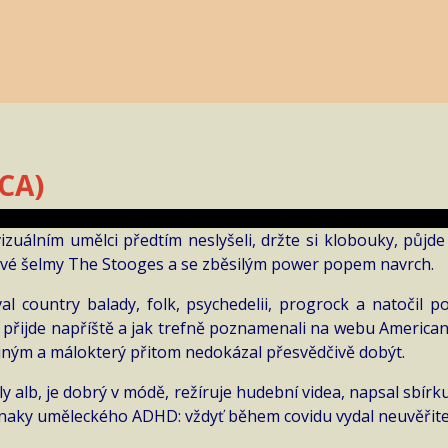
CA)
izuálním umělci předtím neslyšeli, držte si klobouky, půjde
ravé šelmy The Stooges a se zběsilým power popem navrch.
country balady, folk, psychedelii, progrock a natočil po
 přijde napříště a jak trefně poznamenali na webu American
a jiným a málokterý přitom nedokázal přesvědčivě dobýt.
ly alb, je dobrý v módě, režíruje hudební videa, napsal sbírk
naky uměleckého ADHD: vždyť během covidu vydal neuvěřitel