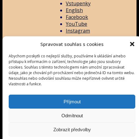
Vstupenky
English
Facebook
YouTube
Instagram
Spravovat souhlas s cookies
Abychom poskytli co nejlepší služby, používáme k ukládání a/nebo
2025_07_26_COLOR_MEE
přístupu k informacím o zařízení, technologie jako jsou soubory
cookies. Souhlas s těmito technologiemi nám umožní zpracovávat
údaje, jako je chování při procházení nebo jedinečná ID na tomto webu.
Nesouhlas nebo odvolání souhlasu může nepříznivě ovlivnit určité
7385
vlastnosti a funkce.
Příjmout
Odmítnout
Facebook
YouTube
Zobrazit předvolby
Instagram